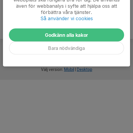
även för webbanalys i syfte att hjälpa oss att
förbättra våra tjänster.
Så använder vi cookies
Godkänn alla kakor
Bara nödvändiga
För
smarta
idrottsföreningar
Välj version:
Mobil
|
Desktop