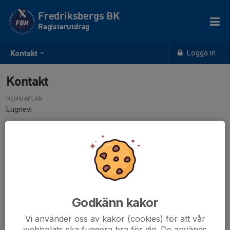
Fredriksbergs BK
Registerutdrag
Logga in
Kontakt
Kontakt
HEMMAPLAN
Lugnevi
Godkänn kakor
Vi använder oss av kakor (cookies) för att vår
webbplats ska fungera bra för dig. De används