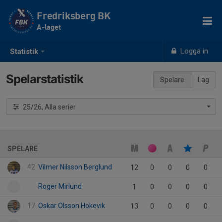
Fredriksberg BK
A-laget
Logga in
Statistik
Spelarstatistik
Spelare
Lag
25/26, Alla serier
SPELARE
42
Vilmer Nilsson Berglund
12
0
0
0
0
Roger Mirlund
1
0
0
0
0
17
Oskar Olsson Hökevik
13
0
0
0
0