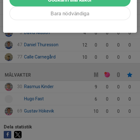
75
Edvin Fast
9
0
0
0
0
Bara nödvändiga
55
Dennis Johansson
12
0
0
0
0
5
David Nilsson
4
0
0
0
0
47
Daniel Thuresson
12
0
0
0
0
77
Calle Carnegård
10
0
0
0
0
MÅLVAKTER
30
Rasmus Kinder
9
0
0
0
Hugo Fast
6
0
0
0
69
Gustav Hökevik
10
0
0
0
Dela statistik