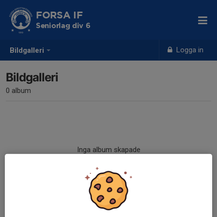
FORSA IF
Seniorlag div 6
Logga in
Bildgalleri
Bildgalleri
0 album
Inga album skapade