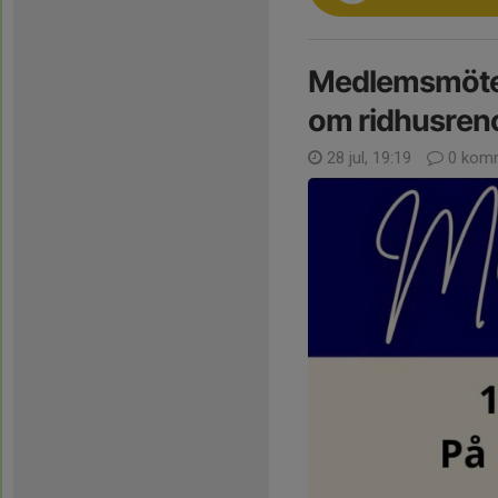
Medlemsmöte 1
om ridhusren
28 jul, 19:19
0 komm