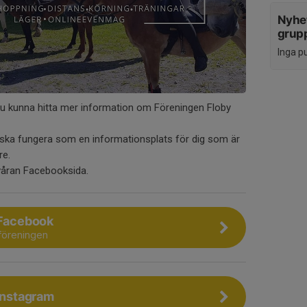
Nyhet
grup
Inga p
u kunna hitta mer information om Föreningen Floby
 ska fungera som en informationsplats för dig som är
re.
 våran Facebooksida.
 Facebook
 föreningen
 Instagram