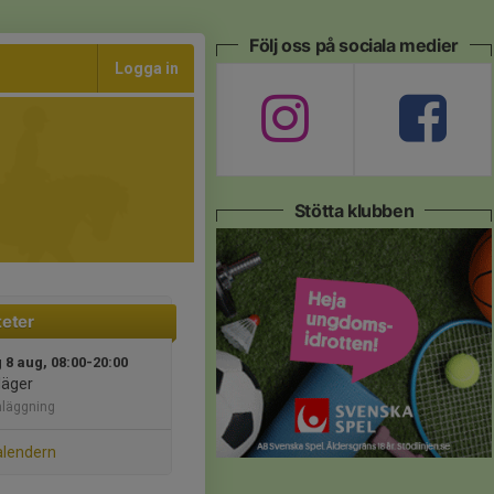
Följ oss på sociala medier
Logga in
Stötta klubben
teter
 8 aug, 08:00-20:00
läger
nläggning
alendern