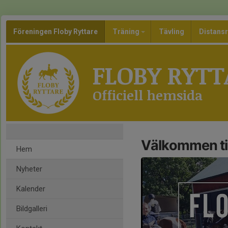
Föreningen Floby Ryttare
Träning
Tävling
Distansr
FLOBY RYTT
Officiell hemsida
Välkommen til
Hem
Nyheter
Kalender
Bildgalleri