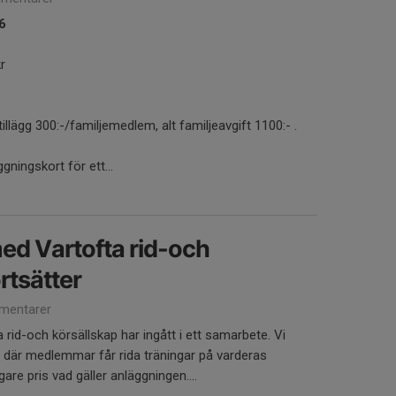
6
kr
illägg 300:-/familjemedlem, alt familjeavgift 1100:- .
gningskort för ett...
ed Vartofta rid-och
rtsätter
mentarer
 rid-och körsällskap har ingått i ett samarbete. Vi
 där medlemmar får rida träningar på varderas
gare pris vad gäller anläggningen....