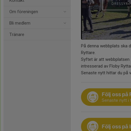
Kontakt
Om föreningen
Bli medlem
Tränare
På denna webbplats ska d
Ryttare.
Syftet är att webbplatsen
intresserad av Floby Rytta
Senaste nytt hittar du på
Följ oss på
Senaste nytt i
Följ oss på