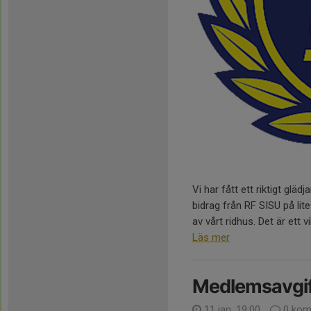
Vi har fått ett riktigt glä
bidrag från RF SISU på lit
av vårt ridhus. Det är ett vi
Läs mer
Medlemsavgif
11 jan, 19:00
0 kom