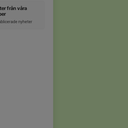
er från våra
per
ublicerade nyheter