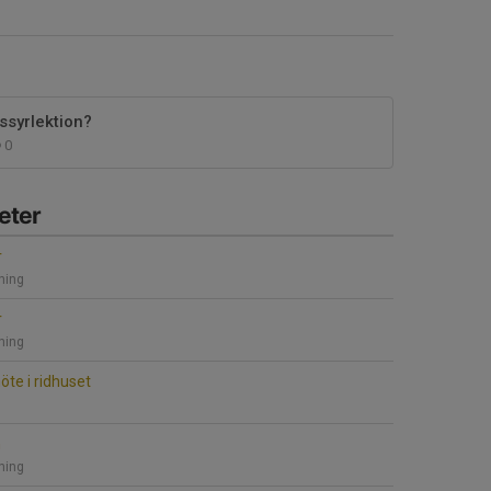
essyrlektion?
0
eter
r
ning
r
ning
e i ridhuset
n
ning