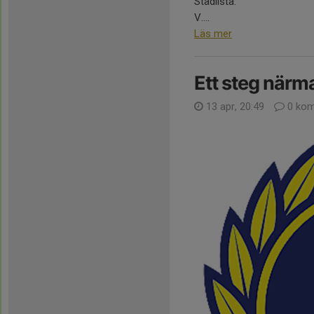
Städlista:
V....
Läs mer
Ett steg närma
13 apr, 20:49
0 kom