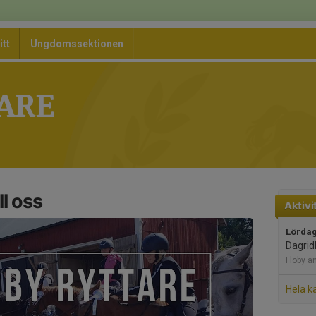
itt
Ungdomssektionen
ARE
l oss
Aktivi
Lördag
Dagrid
Floby a
Hela k