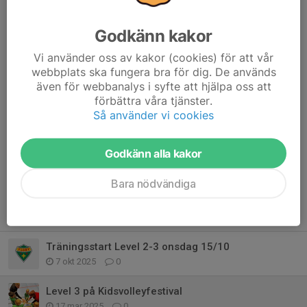
Vi är taggat på fler turneringar framöver!
Tack Habo för en bra anordnad turnering
Godkänn kakor
/ Coach Teo L
Vi använder oss av kakor (cookies) för att vår
webbplats ska fungera bra för dig. De används
Dela nyhet
även för webbanalys i syfte att hjälpa oss att
förbättra våra tjänster.
Så använder vi cookies
Kommentarer
Godkänn alla kakor
Bara nödvändiga
Tidigare nyheter
Träningsstart Level 2-3 onsdag 15/10
7 okt 2025
0
Level 3 på Kidsvolleyfestival
17 mar 2025
0