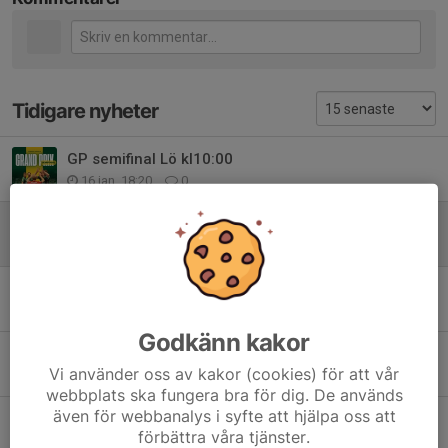
Tidigare nyheter
GP semifinal Lö kl10:00
16 jan, 18:20
0
Svenska Mästare 2025
22 apr 2025
0
Tredje akten – nu smäller det!
18 apr 2025
0
Godkänn kakor
Semifinal 3️⃣ i Floby!
Vi använder oss av kakor (cookies) för att vår
3 apr 2025
0
webbplats ska fungera bra för dig. De används
även för webbanalys i syfte att hjälpa oss att
Rehab på Kurorten
förbättra våra tjänster.
3 apr 2025
0