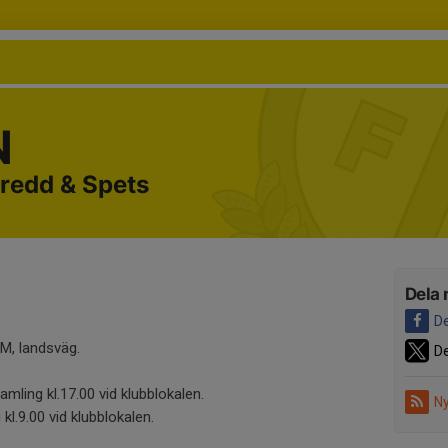
N
redd & Spets
Dela 
De
KM, landsväg.
De
ling kl.17.00 vid klubblokalen.
Ny
kl.9.00 vid klubblokalen.