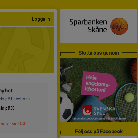
Logga in
Stötta oss genom
nyhet
la på Facebook
la på X
heter via RSS
Följ oss på Facebook