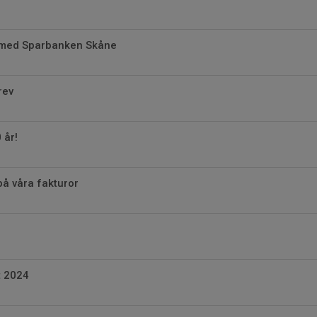
e med Sparbanken Skåne
rev
 år!
på våra fakturor
t 2024