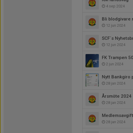
4 sep 2024
Bli blodgivar
12 jun 2024
SCF´s Nyhetsb
12 jun 2024
FK Trampen 50
2 jun 2024
Nytt Bankgiro 
28 jan 2024
Årsmöte 2024
28 jan 2024
Medlemsavgif
28 jan 2024