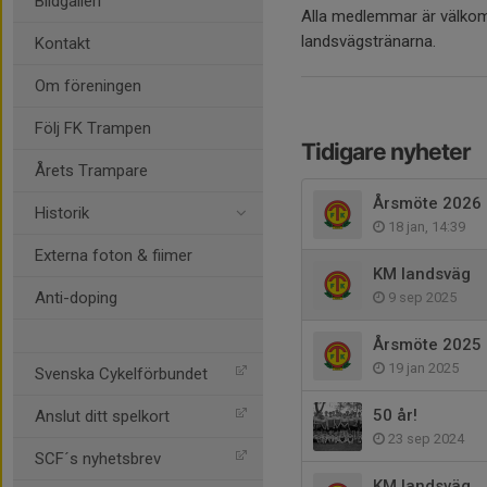
Bildgalleri
Alla medlemmar är välkomn
landsvägstränarna.
Kontakt
Om föreningen
Följ FK Trampen
Tidigare nyheter
Årets Trampare
Årsmöte 2026
Historik
18 jan, 14:39
Externa foton & fiimer
KM landsväg
Anti-doping
9 sep 2025
Årsmöte 2025
19 jan 2025
Svenska Cykelförbundet
50 år!
Anslut ditt spelkort
23 sep 2024
SCF´s nyhetsbrev
KM landsväg