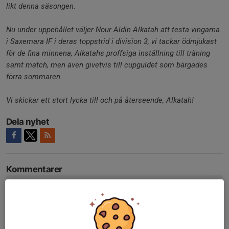
likt denna säsongen.
Nu under uppehållet väljer Nour Aldin Alkatah att testa vingarna
i Saxemara IF i deras toppstrid i division 3, vi tackar ödmjukast
för de fina minnena, Alkatahs proffsiga inställning till träning
samt match, men även givetvis till cupguldet som bärgades
förra sommaren.
Vi skickar ett stort lycka till och på återseende, Alkatah!
Dela nyhet
Kommentarer
Tidigare nyheter