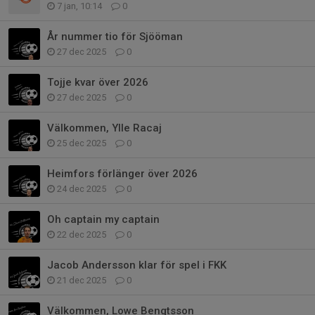
7 jan, 10:14
0
År nummer tio för Sjööman
27 dec 2025
0
Tojje kvar över 2026
27 dec 2025
0
Välkommen, Ylle Racaj
25 dec 2025
0
Heimfors förlänger över 2026
24 dec 2025
0
Oh captain my captain
22 dec 2025
0
Jacob Andersson klar för spel i FKK
21 dec 2025
0
Välkommen, Lowe Bengtsson