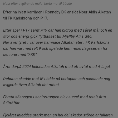
Nour efter avgörande målet borta mot IF Lödde
Efter ha inlett karriären i Ronneby BK anslöt Nour Aldin Alkatah
till FK Karlskrona och P17.
Efter spel i P17 samt P19 där han bidrog med såväl mål och en
stor dos energi gick flyttlasset till Mjällby AIFs dito.
När äventyret i var över hamnade Alkatah åter i FK Karlskrona
där han var med i P19 och spelade hem reservlagsserien för
seniorer med ”FKK”.
Året därpå 2024 belönades Alkatah med ett avtal med A-laget.
Debuten skedde mot IF Lödde på bortaplan och passande nog
avgjorde även Alkatah det mötet.
Första säsongen i seniortruppen blev succé med totalt åtta
fullträffar.
Fjolåret inleddes starkt men en hel del skador störde anfallaren