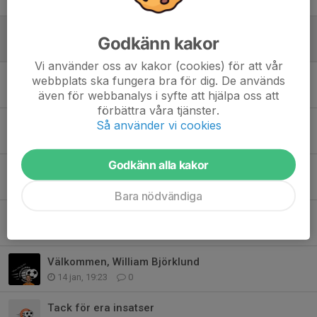
Alkatah lämnar, FKK
Godkänn kakor
3 jul, 07:54
0
Vi använder oss av kakor (cookies) för att vår
Välkommen, Ville Nilsson
webbplats ska fungera bra för dig. De används
18 jan, 18:49
0
även för webbanalys i syfte att hjälpa oss att
förbättra våra tjänster.
Tack, Adam Larsson
Så använder vi cookies
18 jan, 18:48
1
Godkänn alla kakor
Välkommen, Mustafa Shaheen
18 jan, 18:47
0
Bara nödvändiga
Välkommen tillbaka, Casper Andersson
15 jan, 08:54
0
Välkommen, William Björklund
14 jan, 19:23
0
Tack för era insatser