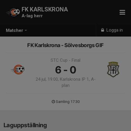
FK KARLSKRONA
A-lag herr
Logga in
Matcher
FK Karlskrona - Sölvesborgs GIF
STC Cup - Final
6 - 0
24 jul, 19:00, Karlskrona IP 1, A-
plan
Samling 17:30
Laguppställning