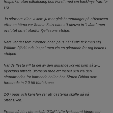
frisparkar utan påhälsning hos Forell med sin backlinje framför
sig.
Ju närmare vilan vi kom ju mer gick hemmalaget på offensiven,
efter en hörna var Shahin Feizi nära att skruva in ”tvåan” men
avslutet smet utanför Kjellssons stolpe.
Nära var det fem minuter innan paus när Feizi fick med sig
William Björklunds inspel men via en gästande fot tog bollen i
stolpen.
När de flesta vill ta del av den grillande korven kom så 2-0,
Björklund hittade Björnson med ett inspel och via den
sistnämndas fot hamnade bollen hos Simon Ekblad som
forcerade in 2-0 till Karlskrona.
2-0 i paus och känslan var att gästerna skulle gå på
offensiven.
Precis så blev det också, ”SGIF” lyfte lyckosamt längre och