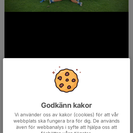
Godkänn kakor
Vi använder oss av kakor (cookies) för att vår
Under fredagen spelades final i det som numera heter STC Cup
webbplats ska fungera bra för dig. De används
mellan lagen som gick in i turneringen högst rankade - båda i
även för webbanalys i syfte att hjälpa oss att
samma division 2 serie.