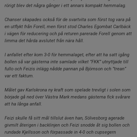
rörigt blev det några gånger i ett annars kompakt hemmalag.
Chanser skapades också för de svartvita som först tog vara på
en utflykt från Forell, men först stod Charles Egombat Carlbäck
i vägen för reducering och på returen parerade Forell genom att
limma det hårda avslutet från nära håll.
I anfallet efter kom 3-0 för hemmalaget, efter att ha satt igång
bollen så var gästerna inte samlade vilket ”FKK” utnyttjade till
fullo och Feizis inlägg nådde pannan på Björnson och ”trean”
var ett faktum.
Målet gav Karlskrona ny kraft som spelade trevligt i solen som
började gå ned över Västra Mark medans gästerna fick svårare
att ha långa anfall.
Feizi skulle få sitt mål tillslut även han, Sölvesborg agerade
givmilt återigen i backlinjen och Feizi snodde åt sig bollen och
rundade Kjellsson och förpassade in 4-0 och cupsegern