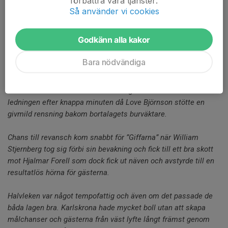
förbättra våra tjänster.
Så använder vi cookies
Matchen som spelades på Västra Mark hade perfekta
förutsättningar för att på förhand ge en dramatisk final mellan
Godkänn alla kakor
de två bästa lagen.
Bara nödvändiga
Hemmalaget inledde sig vana trogen och när väl gästande
Sölvesborg GIF fick känna på lädret var det när Anton Kjellsson
hämtade bollen ur nätet - för så fort gick det för ”FKK” att ta
ledningen efter knappa minuten då Love Björnson stötte en
givmild rensning bakom bortalagets burväktare.
Chans till revansch kom snabbt för ”Giffarna” när William
Stjernberg tog sig förbi sin bevakning och fick till ett bra skott
mot Hjalmar Forell som dock fick ut näven och avstyrde till en
resultatlös hörna för gästerna.
Halvleken var något tempofattig och även om det passade de
båda lagen bra. Karlskrona hade mycket boll utan att skapa
målchanser och gästerna från väst lyfte långt främst genom