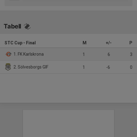
Tabell
STC Cup - Final
M
+/-
P
1. FK Karlskrona
1
6
3
2. Sölvesborgs GIF
1
-6
0