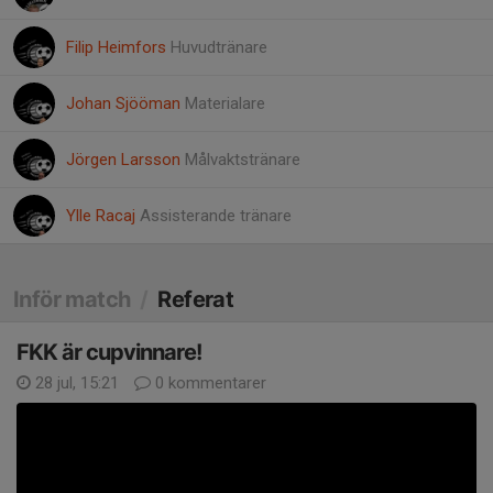
Filip Heimfors
Huvudtränare
Johan Sjööman
Materialare
Jörgen Larsson
Målvaktstränare
Ylle Racaj
Assisterande tränare
Inför match
/
Referat
FKK är cupvinnare!
28 jul, 15:21
0 kommentarer