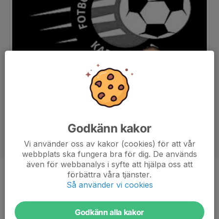
Godkänn kakor
Vi använder oss av kakor (cookies) för att vår
webbplats ska fungera bra för dig. De används
även för webbanalys i syfte att hjälpa oss att
förbättra våra tjänster.
Titel
Materialare
Så använder vi cookies
Ålder
35 år
Tidigare klubbar
Drottningskär IF, FK Karlskrona,
Godkänn alla kakor
Karlskrona UF, Örgryte IS, Qviding FIF, FK