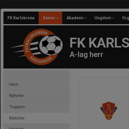
FK Karlskrona
Senior
Akademi
Ungdom
Org
FK KARL
A-lag herr
Hem
Nyheter
Truppen
Matcher