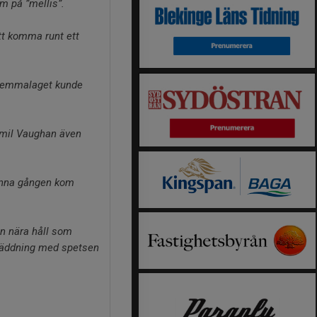
m på ”mellis”.
att komma runt ett
h hemmalaget kunde
Emil Vaughan även
.
denna gången kom
ån nära håll som
 räddning med spetsen