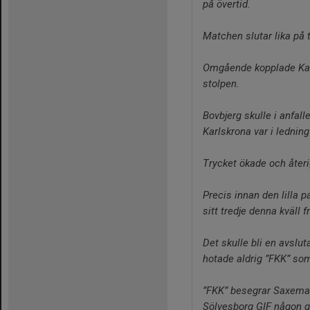
på övertid.
Matchen slutar lika på 
Omgående kopplade Karl
stolpen.
Bovbjerg skulle i anfall
Karlskrona var i lednin
Trycket ökade och åter
Precis innan den lilla 
sitt tredje denna kväll f
Det skulle bli en avsl
hotade aldrig ”FKK” som
”FKK” besegrar Saxemara
Sölvesborg GIF någon 