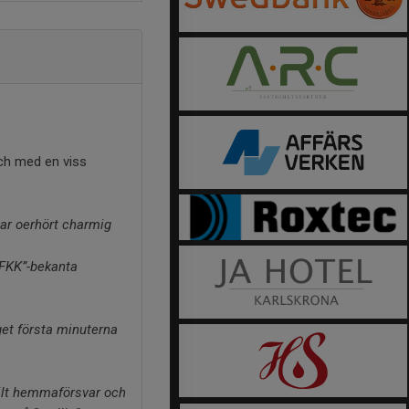
ch med en viss
var oerhört charmig
”FKK”-bekanta
t första minuterna
ilt hemmaförsvar och