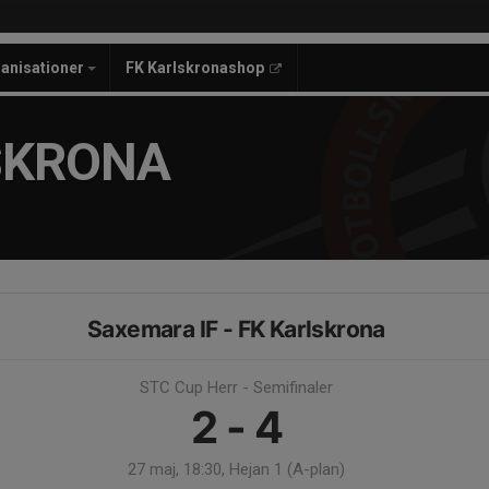
anisationer
FK Karlskronashop
SKRONA
Saxemara IF - FK Karlskrona
STC Cup Herr - Semifinaler
2 - 4
27 maj, 18:30, Hejan 1 (A-plan)