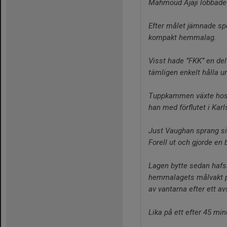
Mahmoud Ajaji lobbade k
Efter målet jämnade spel
kompakt hemmalag.
Visst hade ”FKK” en de
tämligen enkelt hålla 
Tuppkammen växte hos S
han med förflutet i Kar
Just Vaughan sprang sig
Forell ut och gjorde en 
Lagen bytte sedan hafsi
hemmalagets målvakt par
av vantarna efter ett avs
Lika på ett efter 45 mi