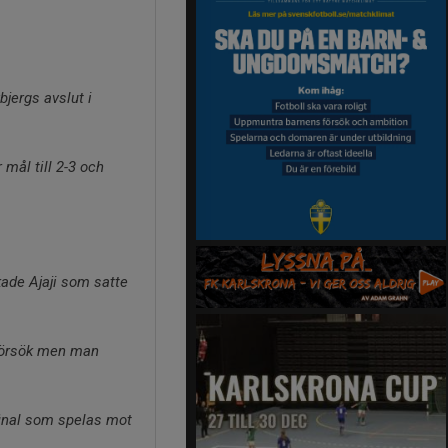
jergs avslut i
 mål till 2-3 och
.
kade Ajaji som satte
 försök men man
final som spelas mot