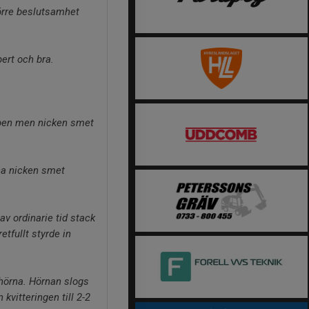
törre beslutsamhet
ert och bra.
.
olpen men nicken smet
nna nicken smet
av ordinarie tid stack
tfullt styrde in
 hörna. Hörnan slogs
vitteringen till 2-2