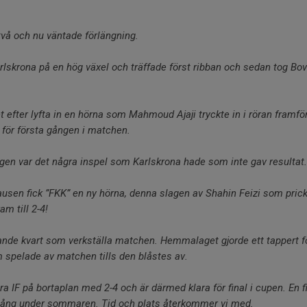
två och nu väntade förlängning.
skrona på en hög växel och träffade först ribban och sedan tog Bovb
et efter lyfta in en hörna som Mahmoud Ajaji tryckte in i röran framför
g för första gången i matchen.
igen var det några inspel som Karlskrona hade som inte gav resultat
pausen fick ”FKK” en ny hörna, denna slagen av Shahin Feizi som pric
ram till 2-4!
utande kvart som verkställa matchen. Hemmalaget gjorde ett tappert
 spelade av matchen tills den blåstes av.
 IF på bortaplan med 2-4 och är därmed klara för final i cupen. En 
gång under sommaren. Tid och plats återkommer vi med.