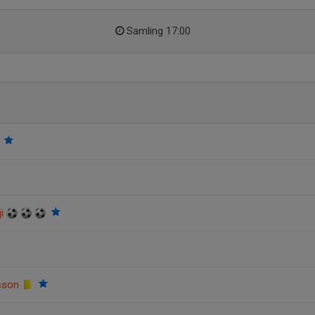
Samling 17:00
l
ji
rsson