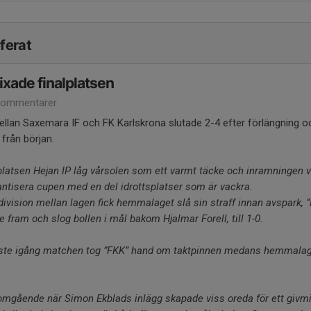
ferat
fixade finalplatsen
kommentarer
llan Saxemara IF och FK Karlskrona slutade 2-4 efter förlängning o
 från början.
splatsen Hejan IP låg vårsolen som ett varmt täcke och inramningen 
ntisera cupen med en del idrottsplatser som är vackra.
 division mellan lagen fick hemmalaget slå sin straff innan avspark, 
fram och slog bollen i mål bakom Hjalmar Forell, till 1-0.
ste igång matchen tog ”FKK” hand om taktpinnen medans hemmalage
.
omgående när Simon Ekblads inlägg skapade viss oreda för ett givm