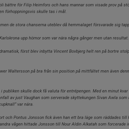
bli bättre för Filip Heimfors och hans mannar som visade prov på s
n förhoppningsvis skulle tas i mål.
 men de stora chanserna uteblev då hemmalaget försvarade sig tapp
 Karlskrona upp hörnor som var nära några gånger men utan resultat
i dramatisk, först blev inbytta Vincent Bovbjerg helt ren på bortre st
 Oliwer Waltersson på bra från sin position på mittfältet men även de
i publiken skulle dock få valuta för entrépengen. Med en minut kvar 
t anfall av just Vaughan som serverade skyttekungen Sivan Awla som re
upknall” var nära.
 kort och Pontus Jonsson fick även han ett bra läge som räddades till
ndra vågen hittade Jonsson till Nour Aldin Alkatah som forcerade in k