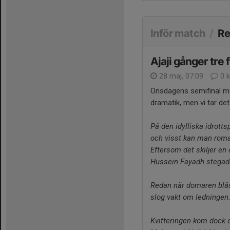
Inför match
/
Re
Ajaji gånger tre 
28 maj, 07:09
0 
Onsdagens semifinal me
dramatik, men vi tar det
På den idylliska idrott
och visst kan man roma
Eftersom det skiljer en
Hussein Fayadh stegade 
Redan när domaren blå
slog vakt om ledningen
Kvitteringen kom dock 