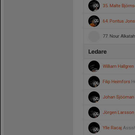
35. Malte Björn
64. Pontus Jon
77. Nour Alkata
Ledare
William Hallgren
Filip Heimfors
H
Johan Sjööma
Jörgen Larsso
Ylle Racaj
Assis