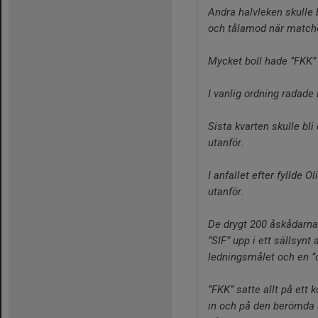
Andra halvleken skulle 
och tålamod när matche
Mycket boll hade ”FKK”
I vanlig ordning radade
Sista kvarten skulle bl
utanför.
I anfallet efter fyllde
utanför.
De drygt 200 åskådarna 
”SIF” upp i ett sällsyn
ledningsmålet och en ”c
”FKK” satte allt på ett
in och på den berömda a