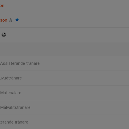
son
sson
h
Assisterande tränare
uvudtränare
n
Materialare
n
Målvaktstränare
terande tränare