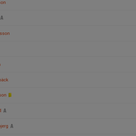
son
ysson
n
lbäck
sson
ad
bjerg