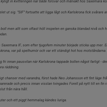
yligt in kvitteringen när både försvar och målvakt hos Saxemara ko
et ut sig. ”SIF” fortsatte att ligga lågt och Karlskrona fick svårare 
l boll men allt som oftast höll inspelen en ganska blandad nivå oc
undan.
axemara IF, som efter tjugofem minuter började sticka upp mer. 
lskrona, var på spelhumör och var ett ständigt hot hos motståndarna
 fri innan pausvilan när Karlskrona tappade bollen något farligt - 
bra räddning.
gt chanser med varandra, först hade Neo Johansson ett fint läge fr
erade och precis innan visslan tvingades Forell på nytt till en fin
lut från nära håll.
nuter och ett piggt hemmalag kändes luriga.