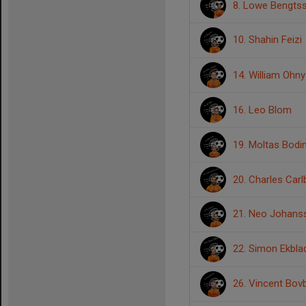
8. Lowe Bengts
10. Shahin Feizi
14. William Ohn
16. Leo Blom
19. Moltas Bodi
20. Charles Car
21. Neo Johan
22. Simon Ekbl
26. Vincent Bov