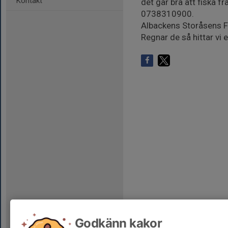
Kontakt
det går bra att fiska f
0738310900.
Albackens Storåsens 
Regnar de så hittar vi
Godkänn kakor