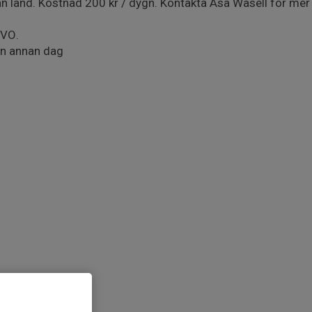
rån land. Kostnad 200 kr / dygn. Kontakta Åsa Wasell för mer
FVO.
 en annan dag