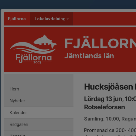
Fjällorna
Lokalavdelning
FJÄLLOR
Jämtlands län
Hucksjöåsen 
Hem
Lördag 13 jun, 10
Nyheter
Rotseleforsen
Kalender
Samling: 10:00, Ragun
Bildgalleri
Promenad ca 300- 400 m