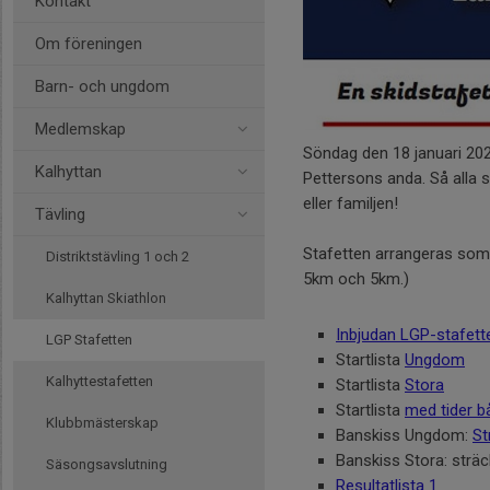
Kontakt
Om föreningen
Barn- och ungdom
Medlemskap
Söndag den 18 januari 2026
Kalhyttan
Pettersons anda. Så alla s
eller familjen!
Tävling
Stafetten arrangeras som 
Distriktstävling 1 och 2
5km och 5km.)
Kalhyttan Skiathlon
Inbjudan LGP-stafett
LGP Stafetten
Startlista
Ungdom
Kalhyttestafetten
Startlista
Stora
Startlista
med tider b
Klubbmästerskap
Banskiss Ungdom:
St
Banskiss Stora: sträc
Säsongsavslutning
Resultatlista 1