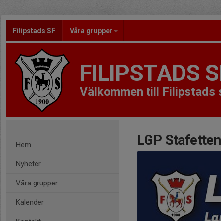
Filipstads SF
Våra grupper
FILIPSTADS S
Välkommen till Filipstads 
LGP Stafetten
Hem
Nyheter
Våra grupper
Kalender