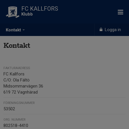
FC KALLFORS
Klubb
Logga in
Kontakt
Kontakt
FAKTURAADRESS
FC Kallfors
C/O: Ola Fältö
Midsommarvägen 36
619 72 Vagnhärad
FÖRENINGSNUMMER
53502
ORG. NUMMER
802518-4410