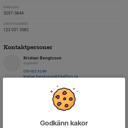
BANKGIRO
5297-5844
SWISH-NUMMER
123 031 5382
Kontaktpersoner
Kristian Bengtsson
Supleant
070-923 35 89
kristian.bengtsson@fckallfors.se
Liam Kron
Ledamot / Superfixare
072-388 84 47
liam.kron@fckallfors.se
Hassan Dakhlallah
Godkänn kakor
Ordförande