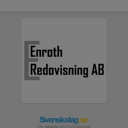
För
smarta
idrottsföreningar