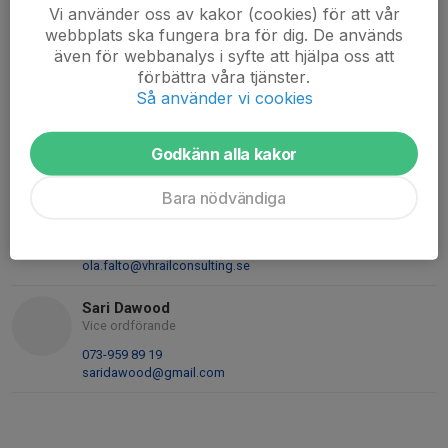
Vi använder oss av kakor (cookies) för att vår
073-528 04 39
webbplats ska fungera bra för dig. De används
hassan_dakhlallah@hotmail.com
även för webbanalys i syfte att hjälpa oss att
förbättra våra tjänster.
Mersed Osmanovic
Suppleant
Så använder vi cookies
0762266225
076-226 62 25
Godkänn alla kakor
osmersed@hotmail.com
Bara nödvändiga
Ola Fältö
Kassör
073-322 00 91
ola.falto@vhrailconsulting.se
Sari Dawood
Vice ordförande
073-959 89 19
saridawood@gmail.com