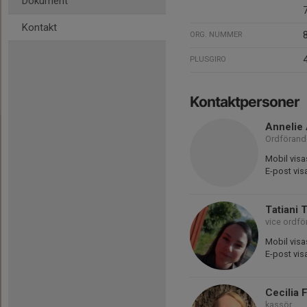
Dokument
Kontakt
ORG. NUMMER
PLUSGIRO
Kontaktpersoner
Annelie 
Ordförand
Mobil visa
E-post vis
Tatiani 
vice ordf
Mobil visa
E-post vis
Cecilia 
kassör