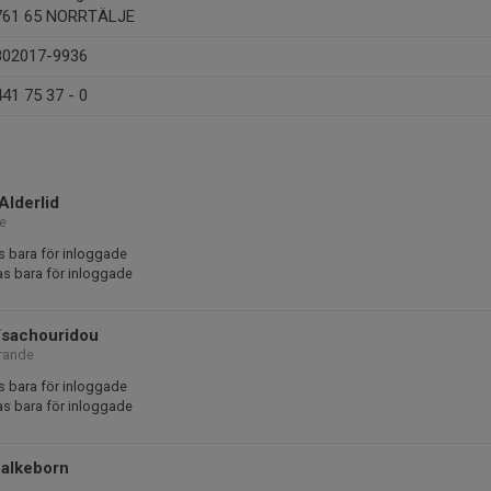
761 65 NORRTÄLJE
802017-9936
441 75 37 - 0
Alderlid
e
s bara för inloggade
as bara för inloggade
Tsachouridou
örande
s bara för inloggade
as bara för inloggade
Falkeborn