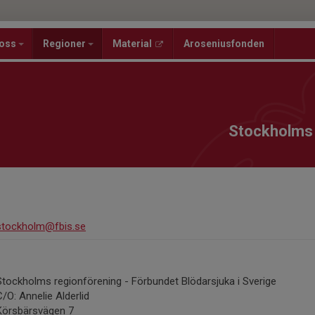
oss
Regioner
Material
Aroseniusfonden
Stockholms 
stockholm@fbis.se
Stockholms regionförening - Förbundet Blödarsjuka i Sverige
C/O: Annelie Alderlid
Körsbärsvägen 7