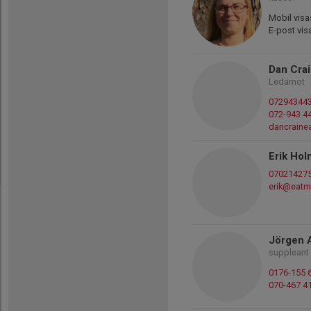
Mobil visa
E-post vis
Dan Cra
Ledamot
07294344
072-943 4
dancrain
Erik Ho
07021427
erik@eatm
Jörgen A
suppleant
0176-155 
070-467 4