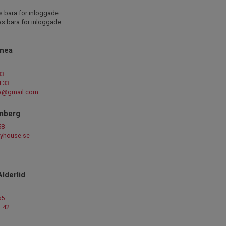
s bara för inloggade
as bara för inloggade
inea
33
4 33
ea@gmail.com
lmberg
58
yhouse.se
lderlid
65
1 42