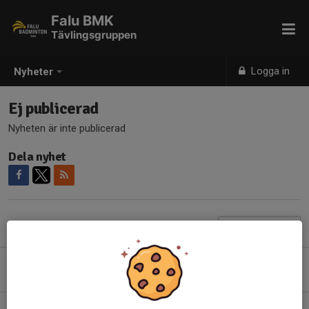
Falu BMK
Tävlingsgruppen
Logga in
Nyheter
Ej publicerad
Nyheten är inte publicerad
Dela nyhet
Tidigare nyheter
Ingen tränare 23/12 och 30/12
16 dec 2025
0
Borta v.15,17&19