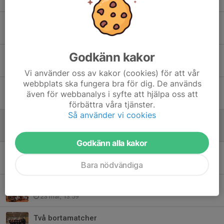
World Volleyball Day
3 jul, 18:25
Godkänn kakor
EM
29 maj, 17:09
Vi använder oss av kakor (cookies) för att vår
webbplats ska fungera bra för dig. De används
Junior-SM 2026
även för webbanalys i syfte att hjälpa oss att
17 maj, 20:27
förbättra våra tjänster.
Så använder vi cookies
Ungdoms-SM 2026
12 maj, 10:32
Godkänn alla kakor
INBJUDAN TILL ÅRSMÖTE
28 apr, 21:43
Bara nödvändiga
Säsong 25/26 🏆🥇
23 mar, 13:59
Två bortamatcher