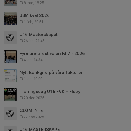
8 mar, 18:25
JSM kval 2026
1 feb, 20:51
U16 Mästerskapet
26 jan, 21:45
Fyrmannafestivalen lvl 7 - 2026
4 jan, 14:34
Nytt Bankgiro på våra fakturor
1 jan, 10:00
Träningsdag U16 FVK + Floby
20 dec 2025
GLÖM INTE
22 nov 2025
U16 MÄSTERSKAPET