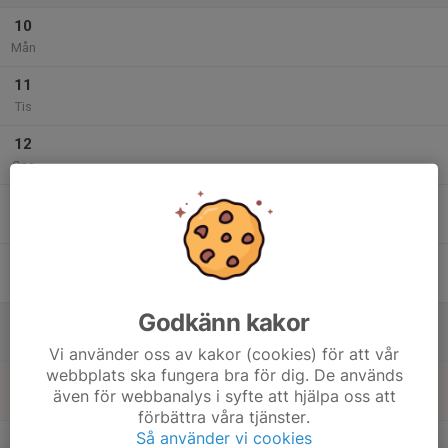
10
Mån
11
Tis
12
Ons
13
Tor
14
Fre
Godkänn kakor
15
Lör
Vi använder oss av kakor (cookies) för att vår
webbplats ska fungera bra för dig. De används
16
även för webbanalys i syfte att hjälpa oss att
Sön
förbättra våra tjänster.
v.34
Så använder vi cookies