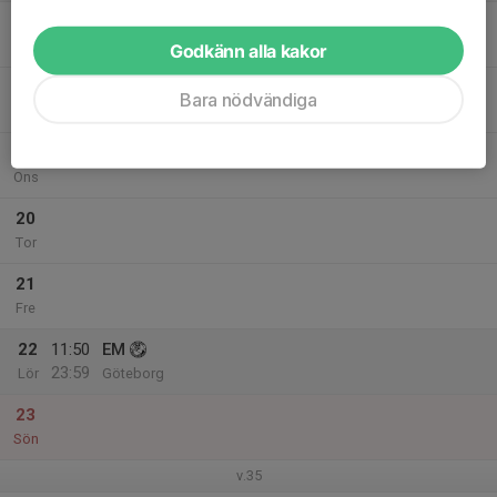
17
Mån
Godkänn alla kakor
18
Bara nödvändiga
Tis
19
Ons
20
Tor
21
Fre
22
11:50
EM
23:59
Lör
Göteborg
23
Sön
v.35