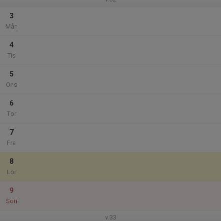
3
Mån
4
Tis
5
Ons
6
Tor
7
Fre
8
Lör
9
Sön
v.33