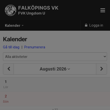
FALKÖPINGS VK
FVK Ungdom U
Logga in
Kalender
Kalender
Gå till idag
|
Prenumerera
Augusti 2026
1
Lör
2
Sön
v.32