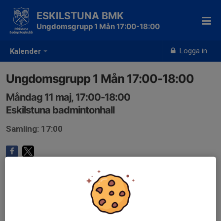
ESKILSTUNA BMK
Ungdomsgrupp 1 Mån 17:00-18:00
Logga in
Kalender
Ungdomsgrupp 1 Mån 17:00-18:00
Måndag 11 maj, 17:00-18:00
Eskilstuna badmintonhall
Samling: 17:00