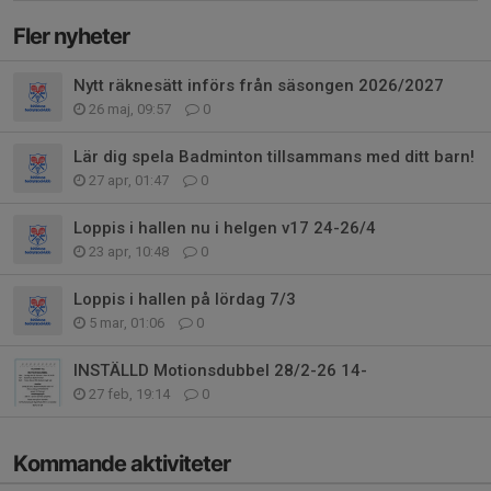
Fler nyheter
Nytt räknesätt införs från säsongen 2026/2027
26 maj, 09:57
0
Lär dig spela Badminton tillsammans med ditt barn!
27 apr, 01:47
0
Loppis i hallen nu i helgen v17 24-26/4
23 apr, 10:48
0
Loppis i hallen på lördag 7/3
5 mar, 01:06
0
INSTÄLLD Motionsdubbel 28/2-26 14-
27 feb, 19:14
0
Kommande aktiviteter