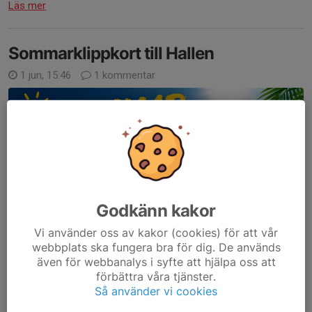
Läs mer
Sommarklippkort till Hallen
1 jun, 15:46
1 kommentar
Godkänn kakor
Vi använder oss av kakor (cookies) för att vår
webbplats ska fungera bra för dig. De används
även för webbanalys i syfte att hjälpa oss att
Sugen på att spela under sommaren ?
förbättra våra tjänster.
Så använder vi cookies
Vi erbjuder Sommarklippkort för halva priset som är giltiga från