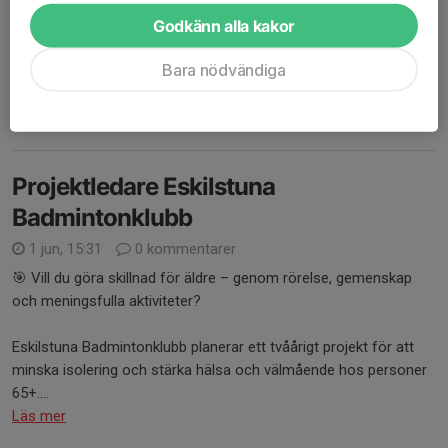
23/6 fram till 10:e Augusti.
Godkänn alla kakor
10 gånger vardagar 06:00 till 17:00, 540 SEK
Bara nödvändiga
10 gånger vardagar 17:00 till 23:00 och helger,...
Läs mer
Projektledare Eskilstuna
Badmintonklubb
1 jun, 15:31
0 kommentarer
🎯 Vill du göra skillnad för äldre – genom rörelse, gemenskap
och meningsfulla aktiviteter?
Eskilstuna Badmintonklubb planerar ett tvåårigt projekt för att
minska isolering och stärka hälsa och välmående hos personer
65+....
Läs mer