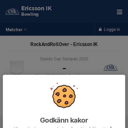
Ericsson IK
Bowling
Logga in
Matcher
RockAndRollOver - Ericsson IK
Davids Cup Sumpan 2025
-
9 jun 2025, 19:00, Sundbybergs
Bowlinghall
Samling 18:45
Endast kallade kunde anmäla sig till aktiviteten. 9 personer var kallade.
Logga in här
Godkänn kakor