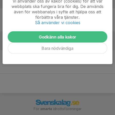
Vi använder oss av kakor (cookies) för att vår
Laguppställning
webbplats ska fungera bra för dig. De används
även för webbanalys i syfte att hjälpa oss att
förbättra våra tjänster.
Ingen uppställning ifylld
Så använder vi cookies
Godkänn alla kakor
Referat
Bara nödvändiga
Inget referat skrivet
För
smarta
idrottsföreningar