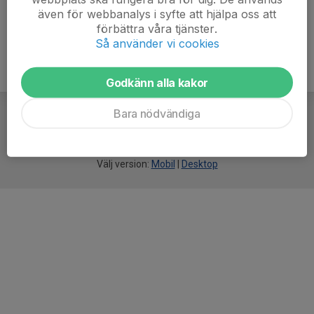
även för webbanalys i syfte att hjälpa oss att
förbättra våra tjänster.
Så använder vi cookies
Godkänn alla kakor
Bara nödvändiga
För
smarta
idrottsföreningar
Välj version:
Mobil
|
Desktop