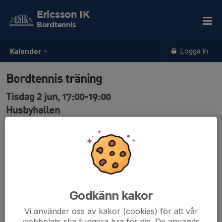
Ericsson IK
Bordtennis
Logga in
Kalender
Bordtennis träning
Tisdag 2 jun, 17:00-19:00
Husbyhallen
Samling: 17:00
Det går inte att anmälas sig på för pingisträning på
svenska lag. Anmälan hanteras på annats sätt. Kontakta
Håkan Björkegren 0730312140 om du vill veta mer.
Godkänn kakor
Vi använder oss av kakor (cookies) för att vår
webbplats ska fungera bra för dig. De används