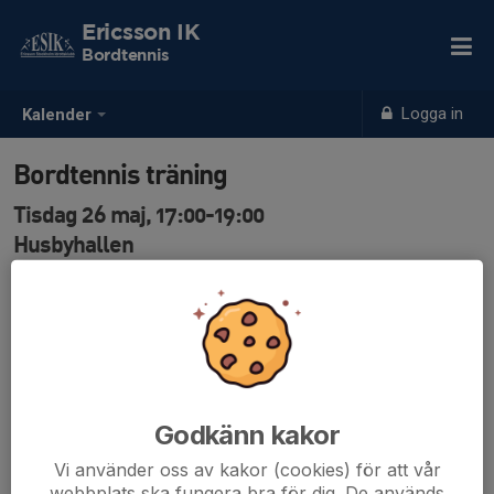
Ericsson IK
Bordtennis
Logga in
Kalender
Bordtennis träning
Tisdag 26 maj, 17:00-19:00
Husbyhallen
Samling: 17:00
Det går inte att anmälas sig på för pingisträning på
svenska lag. Anmälan hanteras på annats sätt. Kontakta
Håkan Björkegren 0730312140 om du vill veta mer.
Godkänn kakor
Vi använder oss av kakor (cookies) för att vår
webbplats ska fungera bra för dig. De används