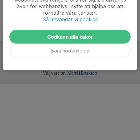
även för webbanalys i syfte att hjälpa oss att
förbättra våra tjänster.
Så använder vi cookies
Godkänn alla kakor
Bara nödvändiga
För
smarta
idrottsföreningar
Välj version:
Mobil
|
Desktop