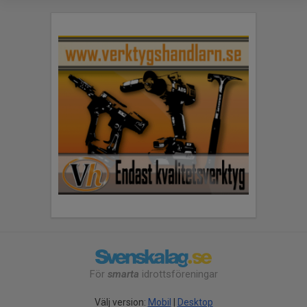
För
smarta
idrottsföreningar
Välj version:
Mobil
|
Desktop