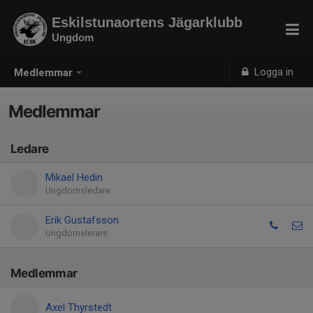
Eskilstunaortens Jägarklubb
Ungdom
Logga in
Medlemmar
Medlemmar
Ledare
Mikael Hedin
Ungdomsledare
Erik Gustafsson
Ungdomslerare
Medlemmar
Axel Thyrstedt