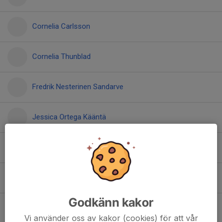
Cornelia Carlsson
Cornelia Thunblad
Fredrik Nesterinen Sandarve
Jessica Ortega Kääntä
Kevin Phuthom
Loke Nilsson
Godkänn kakor
Ludvig Nilsson
Vi använder oss av kakor (cookies) för att vår