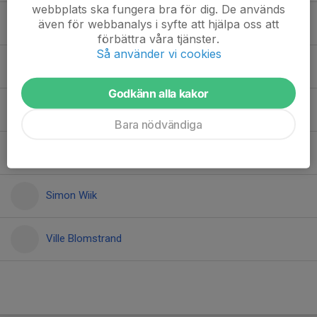
webbplats ska fungera bra för dig. De används
Manne Palm
även för webbanalys i syfte att hjälpa oss att
förbättra våra tjänster.
Så använder vi cookies
Martin Thunberg Lindman
Godkänn alla kakor
Samuel Saarenpää,
Bara nödvändiga
Sara Wiik
Simon Wiik
Ville Blomstrand