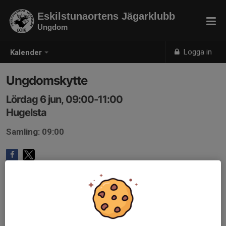
Eskilstunaortens Jägarklubb
Ungdom
Logga in
Kalender
Ungdomskytte
Lördag 6 jun, 09:00-11:00
Hugelsta
Samling: 09:00