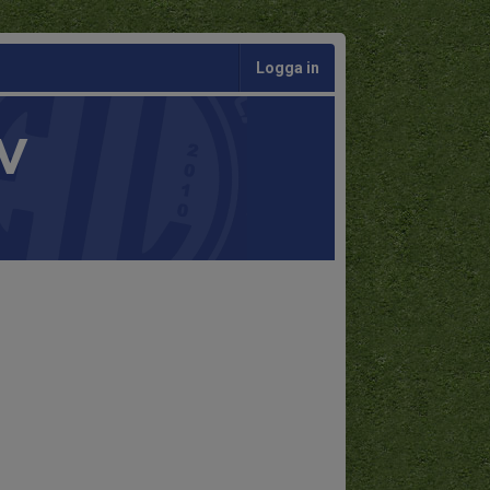
Logga in
V