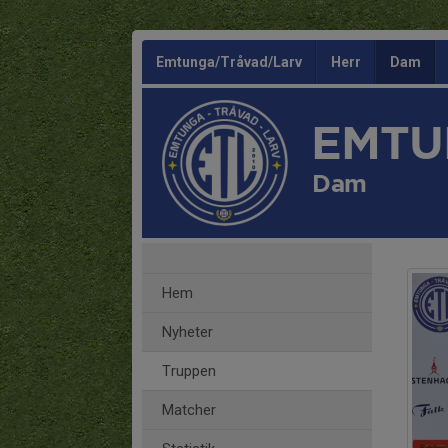
Emtunga/Tråvad/Larv
Herr
Dam
EMTU
Dam
Hem
Nyheter
Truppen
Matcher