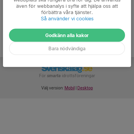
även för webbanalys i syfte att hjälpa oss att
Medlemsavgiften är 100 kr för singelmedlem och 250 kr för
förbättra våra tjänster.
Så använder vi cookies
familj. Du betalar via swish eller bankgiro och betalinformation
kommer i bekräftelsemailet. Betalning nu gäller för hela 2022.
Godkänn alla kakor
Bara nödvändiga
För
smarta
idrottsföreningar
Välj version:
Mobil
|
Desktop