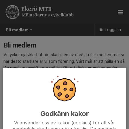
Ekerö MTB
Mälaröarnas cykelklubb
Logga in
Bli medlem
Bli medlem
Vi tycker självklart att du ska bli en av oss! Ju fler medlemmar vi
har desto starkare är vi som förening. Vårt mål är att hålla en så
låg medlemsavgift som möjligt för att täcka grundkostnader
(förbundsavgift, bankkostnad).
Klicka på länken nedan för att skicka in en medlemsansökan.
Medlemsansökan
Klicka här
Godkänn kakor
Vi använder oss av kakor (cookies) för att vår
Medlemsavgift
webbplats ska fungera bra för dig. De används