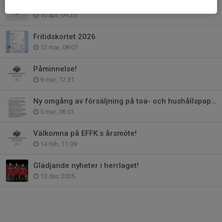
Träningsavgift & medlemsavgift
10 apr, 09:25
Fritidskortet 2026
12 mar, 08:07
Påminnelse!
9 mar, 12:31
Ny omgång av försäljning på toa- och hushållspapper!
5 mar, 06:01
Välkomna på EFFK:s årsmöte!
14 feb, 11:09
Glädjande nyheter i herrlaget!
10 dec 2025