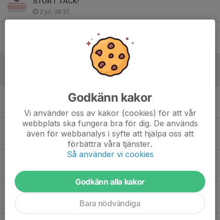
STORT TACK!
2 jul, 08:35
Vi behöver hjälp!
17 jun, 19:00
Uppdaterat bingoschema!
28 maj, 05:02
Godkänn kakor
Inbetalning papper!
11 maj, 06:23
Vi använder oss av kakor (cookies) för att vår
webbplats ska fungera bra för dig. De används
Hämtning av papper!
även för webbanalys i syfte att hjälpa oss att
27 apr, 14:32
förbättra våra tjänster.
Så använder vi cookies
Utomhussäsong Gåfotboll
26 apr, 08:43
Godkänn alla kakor
Matchvärdar
Bara nödvändiga
11 apr, 17:21