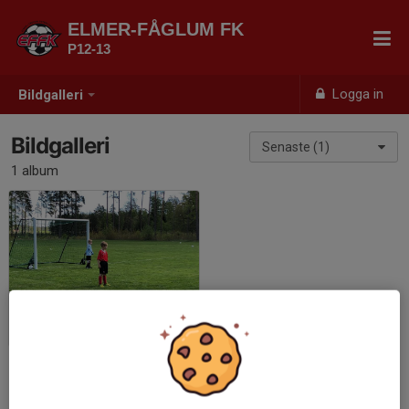
ELMER-FÅGLUM FK
P12-13
Logga in
Bildgalleri
Bildgalleri
Senaste (1)
1 album
1 a poolspelsmatchen
2019-05-11
|
5 st