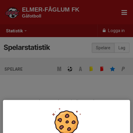
ELMER-FÅGLUM FK
Gåfotboll
Logga in
Statistik
Spelarstatistik
Spelare
Lag
SPELARE
Ingen spelarstatistik sparad
När ni fyller i uppställning på respektive match visas statistiken
automatiskt på denna sida