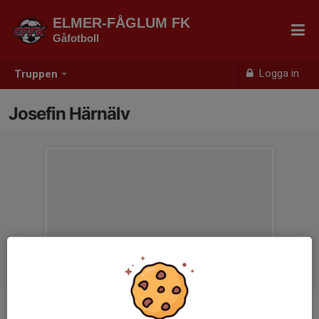
ELMER-FÅGLUM FK
Gåfotboll
Logga in
Truppen
Josefin Härnälv
Titel
Tränare