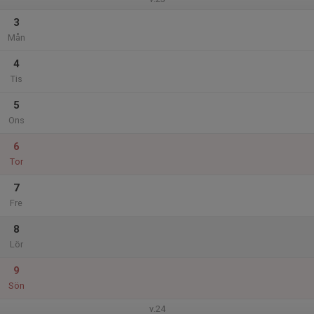
3
Mån
4
Tis
5
Ons
6
Tor
7
Fre
8
Lör
9
Sön
v.24