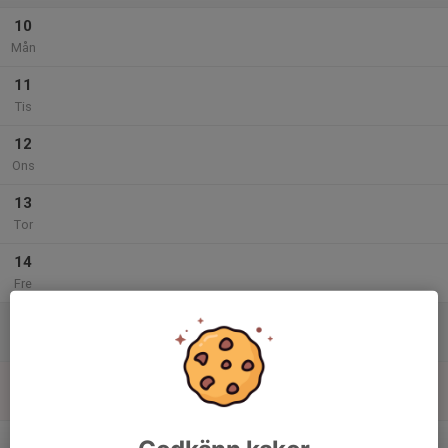
10
Mån
11
Tis
12
Ons
13
Tor
14
Fre
15
Lör
16
Sön
v.25