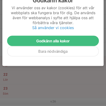
Godkänn kakor
17
Vi använder oss av kakor (cookies) för att vår
Mån
webbplats ska fungera bra för dig. De används
även för webbanalys i syfte att hjälpa oss att
18
förbättra våra tjänster.
Tis
Så använder vi cookies
19
Ons
Godkänn alla kakor
20
Bara nödvändiga
Tor
21
Fre
22
Lör
23
Sön
v.26