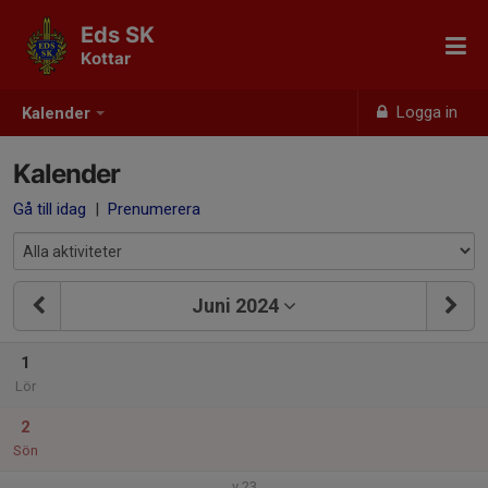
Eds SK
Kottar
Logga in
Kalender
Kalender
Gå till idag
|
Prenumerera
Juni 2024
1
Lör
2
Sön
v.23