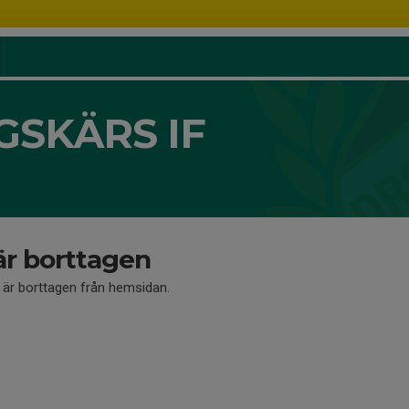
SKÄRS IF
är borttagen
å är borttagen från hemsidan.