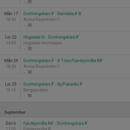
-
Mån 17
Drottningskärs IF - Ramdala IF B
18:30
Arena Rosenholm 1
-
Lör 22
Högadals IS - Drottningskärs IF
14:00
Högadals Idrottsplats
-
Mån 24
Drottningskärs IF - IF Trion/Fjärdsjömåla AIF
18:30
Arena Rosenholm 1
-
Lör 29
Drottningskärs IF - Bj/Pukaviks IF
15:15
Bergsjövallen
-
September
Sön 6
Fjärdsjömåla AIF - Drottningskärs IF
17:00
Fjärdsjömåla IP