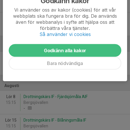
Godkänn kakor
19:00
Åsjövallen 1
5
-
2
Vi använder oss av kakor (cookies) för att vår
webbplats ska fungera bra för dig. De används
Tis 23
Drottningskärs IF - Listerby IK/Johannishus SK
även för webbanalys i syfte att hjälpa oss att
18:30
Arena Rosenholm 1
förbättra våra tjänster.
5
-
4
Så använder vi cookies
Juli
Godkänn alla kakor
Fre 31
Bj/Pukaviks IF - Drottningskärs IF
Bara nödvändiga
19:00
Pukaviks IP
2
-
8
Augusti
Lör 8
Drottningskärs IF - Fjärdsjömåla AIF
15:15
Bergsjövallen
-
Lör 15
Drottningskärs IF - Blåningsmåla IF
15:15
Bergsjövallen