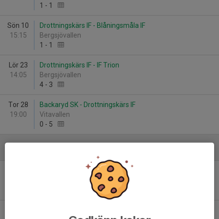
1
-
1
Sön 10
Drottningskärs IF - Blåningsmåla IF
15:15
Bergsjövallen
1
-
1
Lör 23
Drottningskärs IF - IF Trion
14:05
Bergsjövallen
4
-
3
Tor 28
Backaryd SK - Drottningskärs IF
19:00
Vitavallen
0
-
5
Juni
Sön 7
Drottningskärs IF - Fjärdsjömåla AIF
15:15
Bergsjövallen
2
-
2
Fre 12
Blåningsmåla IF - Drottningskärs IF