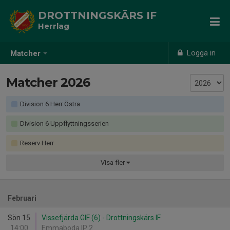
DROTTNINGSKÄRS IF
Herrlag
Logga in
Matcher
Matcher 2026
Division 6 Herr Östra
Division 6 Uppflyttningsserien
Reserv Herr
Visa
fler
Februari
Sön 15
Vissefjärda GIF (6) - Drottningskärs IF
14:00
Emmaboda IP 2