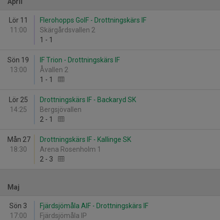
April
Lör 11
Flerohopps GoIF - Drottningskärs IF
11:00
Skärgårdsvallen 2
1
-
1
Sön 19
IF Trion - Drottningskärs IF
13:00
Åvallen 2
1
-
1
Lör 25
Drottningskärs IF - Backaryd SK
14:25
Bergsjövallen
2
-
1
Mån 27
Drottningskärs IF - Kallinge SK
18:30
Arena Rosenholm 1
2
-
3
Maj
Sön 3
Fjärdsjömåla AIF - Drottningskärs IF
17:00
Fjärdsjömåla IP