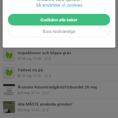
Så använder vi cookies
Tidigare nyheter
Odla med Maj-Lis
Godkänn alla kakor
20 jul, 18:29
0
Bara nödvändiga
Viktigt: rensa och kom igång med odling
30 maj, 13:43
0
Inspektioner och klippa gräs
18 maj, 17:00
0
Vattnet nu på
13 maj, 17:22
5
Årsmöte Koloniträdgårdsförbundet 26 maj
8 maj, 07:14
0
Alla MÅSTE använda grinden!
6 maj, 17:26
2