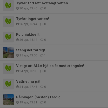
Tyvärr fortsatt avstängt vatten
30 apr, 13:40
0
Tyvärr inget vatten!
26 apr, 16:44
0
Koloniaktuellt
26 apr, 15:14
0
Stängslet färdigt
25 apr, 13:00
1
Viktigt att ALLA hjälps åt med stängslet!
24 apr, 18:05
0
Vattnet nu på!
24 apr, 17:46
0
Pålningen (nästan) färdig
19 apr, 13:31
0