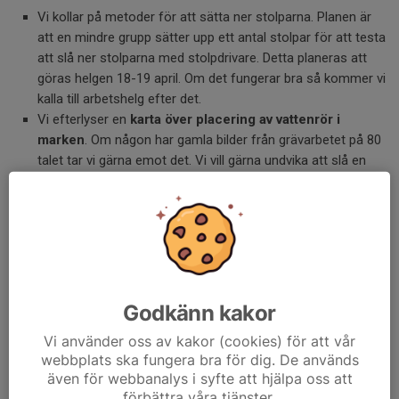
Vi kollar på metoder för att sätta ner stolparna. Planen är
att en mindre grupp sätter upp ett antal stolpar för att testa
att slå ner stolparna med stolpdrivare. Detta planeras att
göras helgen 18-19 april. Om det fungerar bra så kommer vi
kalla till arbetshelg efter det.
Vi efterlyser en
karta över placering av vattenrör i
marken
. Om någon har gamla bilder från grävarbetet på 80
talet tar vi gärna emot det. Vi vill gärna undvika att slå en
stolpe i ett vattenrör. Stolparna kommer nå en djup av ~80
cm.
Kontakta Emilia (kassor@dranggraten.se) om ni har information
om vattenledningar.
Hälsningar
Emilia
Godkänn kakor
Dela nyhet
Vi använder oss av kakor (cookies) för att vår
webbplats ska fungera bra för dig. De används
även för webbanalys i syfte att hjälpa oss att
förbättra våra tjänster.