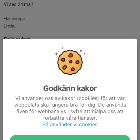
Vi ses 24 maj!
Hälsningar
Emilia
Dela nyhet
Kommentarer
Per J.
25 apr, 18:55
Ett fantastiskt arbete. 😀
Godkänn kakor
Vi använder oss av kakor (cookies) för att vår
Tidigare nyheter
webbplats ska fungera bra för dig. De används
även för webbanalys i syfte att hjälpa oss att
förbättra våra tjänster.
Odla med Maj-Lis
Så använder vi cookies
20 jul, 18:29
0
Viktigt: rensa och kom igång med odling