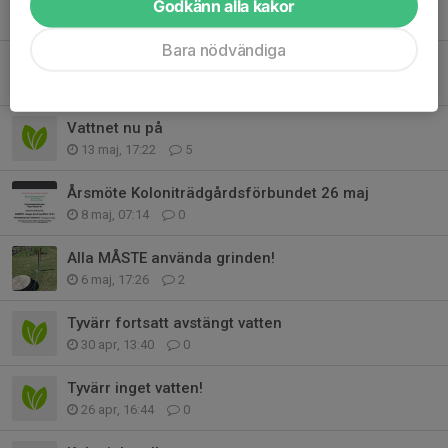
Godkänn alla kakor
30 maj, 13:43
0
Bara nödvändiga
Inspektioner och klippa gräs
18 maj, 17:00
0
Vattnet nu på
13 maj, 17:22
5
Årsmöte Koloniträdgårdsförbundet 26 maj
8 maj, 07:14
0
Alla MÅSTE använda grinden!
6 maj, 17:26
2
Tyvärr fortsatt avstängt vatten
30 apr, 13:40
0
Tyvärr inget vatten!
26 apr, 16:44
0