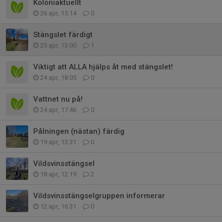
Koloniaktuellt
26 apr, 15:14
0
Stängslet färdigt
25 apr, 13:00
1
Viktigt att ALLA hjälps åt med stängslet!
24 apr, 18:05
0
Vattnet nu på!
24 apr, 17:46
0
Pålningen (nästan) färdig
19 apr, 13:31
0
Vildsvinsstängsel
18 apr, 12:19
2
Vildsvinsstängselgruppen informerar
12 apr, 16:31
0