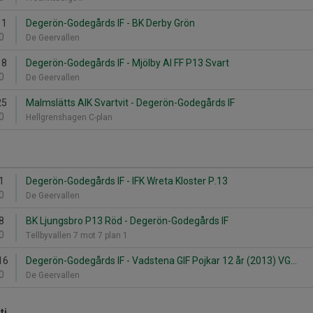
11
Degerön-Godegårds IF - BK Derby Grön
0
De Geervallen
18
Degerön-Godegårds IF - Mjölby AI FF P13 Svart
0
De Geervallen
25
Malmslätts AIK Svartvit - Degerön-Godegårds IF
0
Hellgrenshagen C-plan
1
Degerön-Godegårds IF - IFK Wreta Kloster P.13
0
De Geervallen
8
BK Ljungsbro P13 Röd - Degerön-Godegårds IF
0
Tellbyvallen 7 mot 7 plan 1
16
Degerön-Godegårds IF - Vadstena GIF Pojkar 12 år (2013) VG...
0
De Geervallen
ti