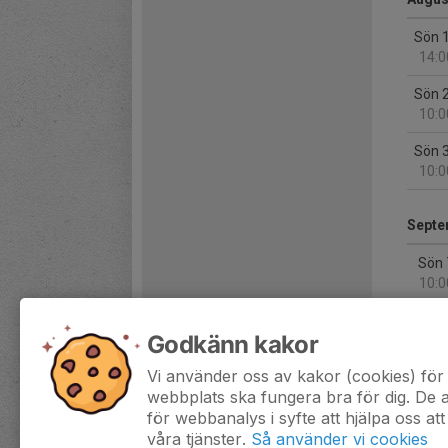
Sön 
14:0
Sön 
10:0
Sön 
10:0
Septe
Sön 
10:0
Sön 
Godkänn kakor
10:0
Vi använder oss av kakor (cookies) för 
Lör 
webbplats ska fungera bra för dig. De
10:0
för webbanalys i syfte att hjälpa oss att
våra tjänster.
Så använder vi cookies