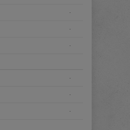
-
-
-
-
-
-