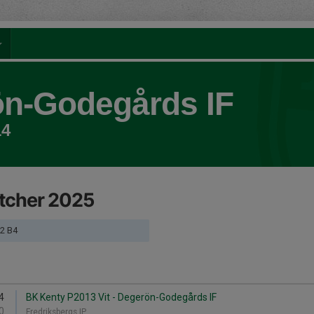
n-Godegårds IF
14
tcher 2025
2 B4
4
BK Kenty P2013 Vit - Degerön-Godegårds IF
0
Fredriksbergs IP