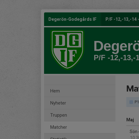
Degerön-Godegårds IF
P/F -12,-13,-14
Degerö
P/F -12,-13,-
Ma
Hem
P1
Nyheter
Truppen
Maj
Matcher
Sön 
10:3