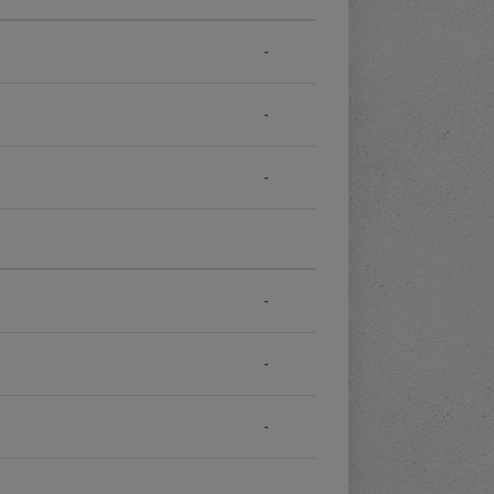
-
-
-
-
-
-