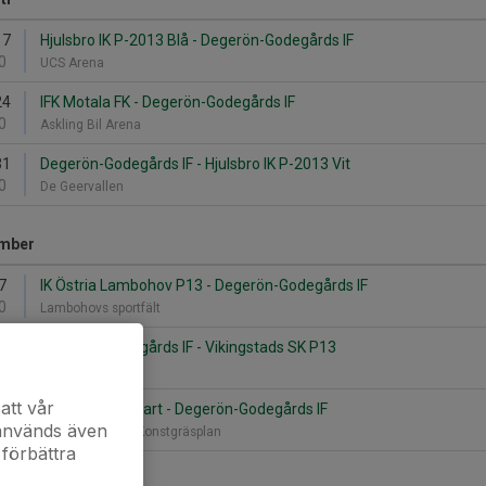
17
Hjulsbro IK P-2013 Blå - Degerön-Godegårds IF
0
UCS Arena
24
IFK Motala FK - Degerön-Godegårds IF
0
Askling Bil Arena
31
Degerön-Godegårds IF - Hjulsbro IK P-2013 Vit
0
De Geervallen
mber
7
IK Östria Lambohov P13 - Degerön-Godegårds IF
0
Lambohovs sportfält
14
Degerön-Godegårds IF - Vikingstads SK P13
0
De Geervallen
att vår
20
Mantorps FF svart - Degerön-Godegårds IF
 används även
0
Klämmestorp IP Konstgräsplan
 förbättra