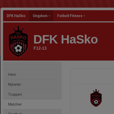
DFK HaSko
Ungdom
Fotboll Fitness
DFK HaSko
F12-13
Hem
Nyheter
Truppen
Matcher