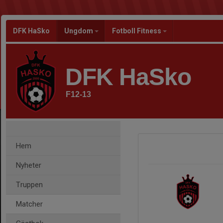
DFK HaSko
Ungdom
Fotboll Fitness
DFK HaSko
F12-13
Hem
Nyheter
Truppen
Matcher