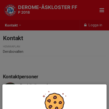
DEROME-ÅSKLOSTER FF
P 2018
Logga in
Kontakt
Kontakt
HEMMAPLAN
Dersbovallen
Kontaktpersoner
Fredrik Jimmerfors
Tränare
070-544 60 33
jimmerfors123@gmail.com