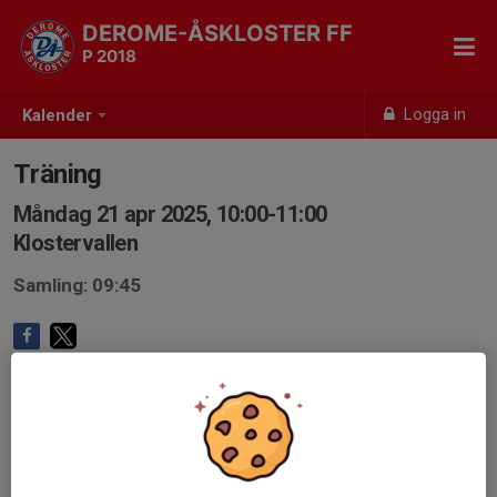
DEROME-ÅSKLOSTER FF
P 2018
Logga in
Kalender
Träning
Måndag 21 apr 2025, 10:00-11:00
Klostervallen
Samling: 09:45