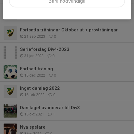
Bara nödvändiga
Försäljning bingolotter
17 dec 2024
0
Fortsatta träningar Oktober ut + provträningar
21 sep 2023
0
Serieförslag Div4-2023
31 jan 2023
0
Fortsatt träning
15 dec 2022
0
Inget damlag 2022
16 feb 2022
0
Damlaget avancerar till Div3
15 okt 2021
1
Nya spelare
8 jan 2021
0