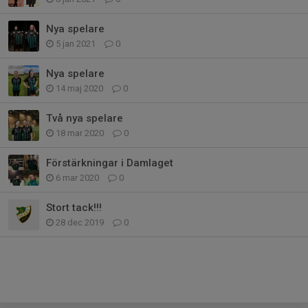
Nya spelare
5 jan 2021
0
Nya spelare
14 maj 2020
0
Två nya spelare
18 mar 2020
0
Förstärkningar i Damlaget
6 mar 2020
0
Stort tack!!!
28 dec 2019
0