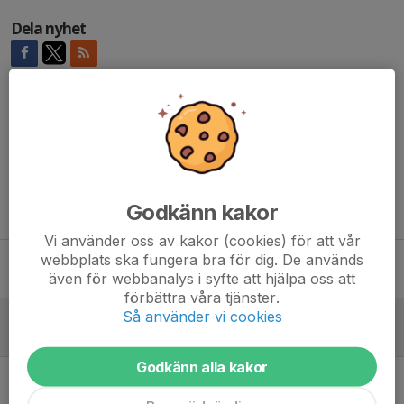
Dela nyhet
Kommentarer
Maria H.
20 maj, 21:06
Underbart foto! Önskar er en härlig säsong
Godkänn kakor
Tidigare nyheter
Vi använder oss av kakor (cookies) för att vår
webbplats ska fungera bra för dig. De används
Serieledning före sommaruppehåll!!!
även för webbanalys i syfte att hjälpa oss att
16 jun, 11:42
0
förbättra våra tjänster.
Så använder vi cookies
Hemmapremiär på Karlberg!
20 maj, 09:15
1
Godkänn alla kakor
Nu är säsongen 2026 äntligen igång!
10 mar, 16:54
0