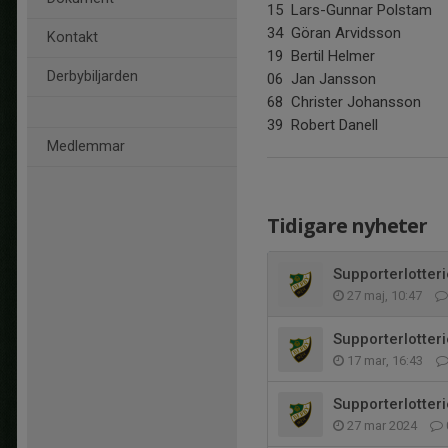
15 Lars-Gunnar Polstam
34 Göran Arvidsson
Kontakt
19 Bertil Helmer
Derbybiljarden
06 Jan Jansson
68 Christer Johansson
39 Robert Danell
Medlemmar
Tidigare nyheter
Supporterlotter
27 maj, 10:47
Supporterlotter
17 mar, 16:43
Supporterlotteri
27 mar 2024