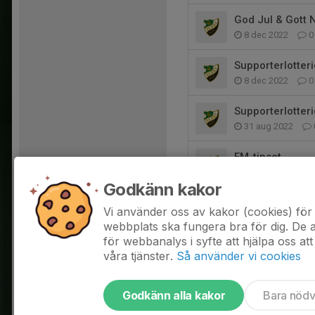
God Jul & Gott N
8 dec 2022
0
Supporterlotteri
8 dec 2022
0
Supporterlotteri
31 aug 2022
EM-tipset
29 aug 2022
Godkänn kakor
Supporterlotteri
Vi använder oss av kakor (cookies) för 
22 jun 2022
0
webbplats ska fungera bra för dig. De
för webbanalys i syfte att hjälpa oss att
våra tjänster.
Så använder vi cookies
Godkänn alla kakor
Bara nöd