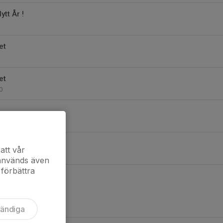
ytt År !
et
et
0
0
et
att vår
 används även
 förbättra
vändiga