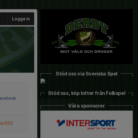
Logga in
Stöd oss via Svenska Spel
Stöd oss, köp lotter från Folkspel
Facebook
Våra sponsorer
via RSS