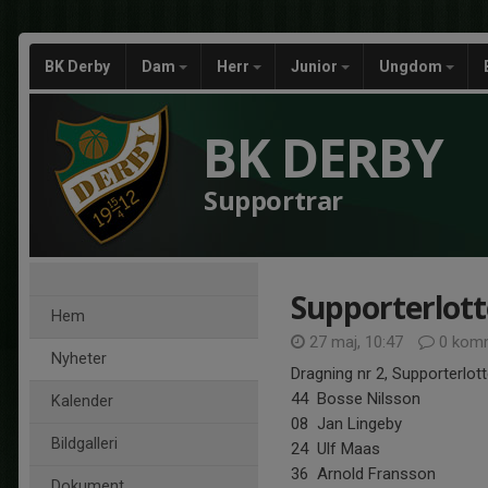
BK Derby
Dam
Herr
Junior
Ungdom
BK DERBY
Supportrar
Supporterlott
Hem
27 maj, 10:47
0 komm
Nyheter
Dragning nr 2, Supporterlott
44 Bosse Nilsson
Kalender
08 Jan Lingeby
Bildgalleri
24 Ulf Maas
36 Arnold Fransson
Dokument