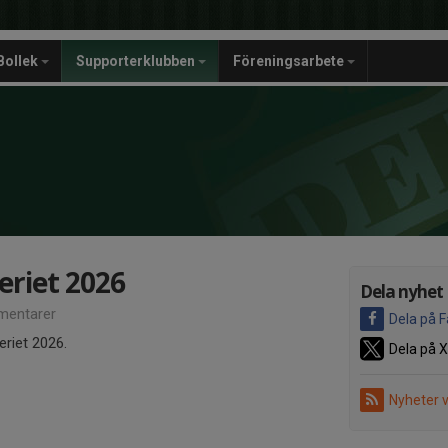
Bollek
Supporterklubben
Föreningsarbete
eriet 2026
Dela nyhet
entarer
Dela på 
eriet 2026.
Dela på X
Nyheter 