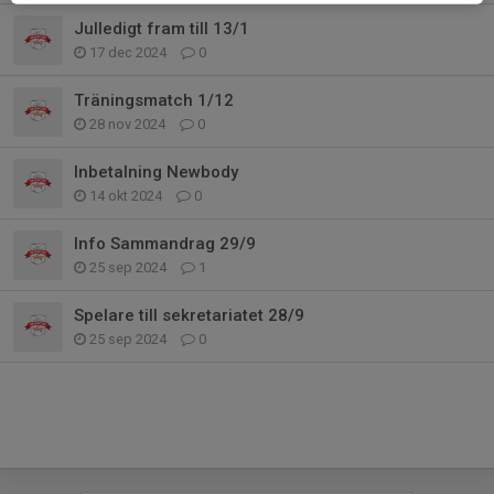
Julledigt fram till 13/1
17 dec 2024
0
Träningsmatch 1/12
28 nov 2024
0
Inbetalning Newbody
14 okt 2024
0
Info Sammandrag 29/9
25 sep 2024
1
Spelare till sekretariatet 28/9
25 sep 2024
0