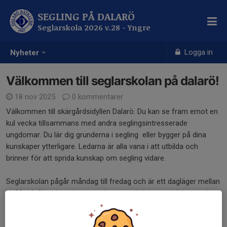
SEGLING PÅ DALARÖ
Seglarskola 2026 v.28 - Yngre
Logga in
Nyheter
Välkommen till seglarskolan på dalarö!
18 nov 2025
0 kommentarer
Välkommen till skärgårdsidyllen Dalarö. Du kan se fram emot en
kul vecka tillsammans med andra seglingsintresserade
ungdomar. Du lär dig grunderna i segling eller bygger på dina
kunskaper ytterligare. Ledarna är alla vana i att utbilda och
brinner för att sprida kunskap om segling vidare.
Seglarskolan pågår måndag till fredag och är ett dagläger mellan
kl. 09-16. Sista kursdagen avslutas med diplomutdelning med
start kl. 15. Alla behöver ta med matsäck som äts gemensamt
förutom en av dagarna då man åker ut till en ö där det bjuds på