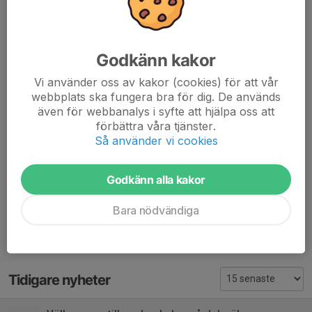
grillat.
Kurserna är öppna för alla oavsett förkunskaper. Från 2026
deltagarna delas in i två grupper, en yngre (ca 8-12 år) och en
Godkänn kakor
äldre (ca 13-16 år), men andra omständigheter som
Vi använder oss av kakor (cookies) för att vår
förkunskapsnivå och mognad är också en faktor.
webbplats ska fungera bra för dig. De används
Gruppindelningen kan ändras under veckans gång, och det är
även för webbanalys i syfte att hjälpa oss att
huvudinstruktören fattar beslut kring att flytta en elev mellan
förbättra våra tjänster.
grupperna.
Så använder vi cookies
Alla deltagare behöver kunna simma 200 meter och flytväst
är obligatoriskt.
Godkänn alla kakor
Dela nyhet
Bara nödvändiga
Tidigare nyheter