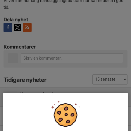
Vi vet inte hur lång handläggningstid dom har så meddela i god
tid.
Dela nyhet
Kommentarer
Tidigare nyheter
Licensproblem igen....
9 mar, 15:01
0
Påminnelse om Årsmöte o Årsfest Rallysektionen!!
8 feb, 09:48
0