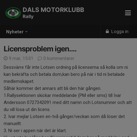
DALS MOTORKLUBB
Rally
Logga in
Nyheter
Licensproblem igen....
9 mar, 15:01
0 kommentarer
Dessvärre får inte Lotsen ordning på licenserna så kolla om ni
kan bekräfta och betala dom,kan bero på när i tid ni betalade
medlemskapet.
Såhär kommer det annars att bli den här gången.
1.Rallysektionen skickar meddelande (PM eller sms) till Ivar
Andersson 0727342091 med ditt namn och Lotsnumner och att
du vill lösa ut din licens.
2. Ivar mejlar Lotsen en-två gånger/veckan som då löser det
manuellt.
3. Ni ser i appen när det är klart.