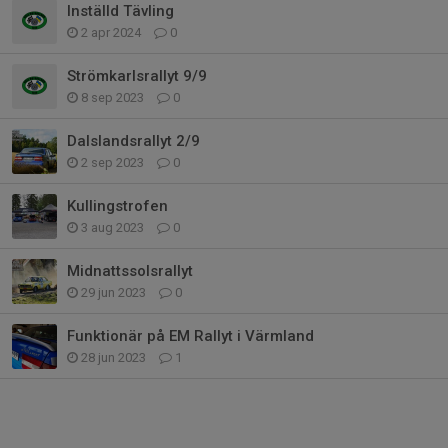
Inställd Tävling
2 apr 2024
0
Strömkarlsrallyt 9/9
8 sep 2023
0
Dalslandsrallyt 2/9
2 sep 2023
0
Kullingstrofen
3 aug 2023
0
Midnattssolsrallyt
29 jun 2023
0
Funktionär på EM Rallyt i Värmland
28 jun 2023
1