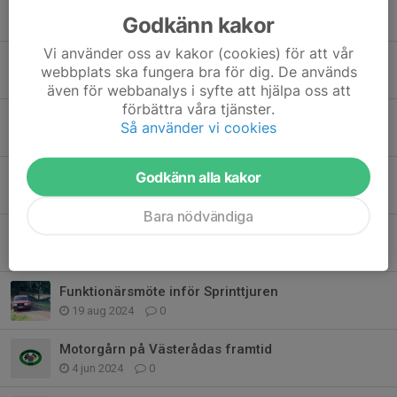
Co-Driver kurs 28/2
Godkänn kakor
21 jan, 08:27
0
Vi använder oss av kakor (cookies) för att vår
ÅRSMÖTE&ÅRSFEST för RALLYSEKTIONEN
webbplats ska fungera bra för dig. De används
19 jan, 22:03
1
även för webbanalys i syfte att hjälpa oss att
förbättra våra tjänster.
Årsmöte&Årsfest Rallysektionen!
Så använder vi cookies
5 jan 2025
0
Funktionärsmöte Rally
Godkänn alla kakor
19 sep 2024
0
Bara nödvändiga
Nu drar det igång igen
31 aug 2024
0
Funktionärsmöte inför Sprinttjuren
19 aug 2024
0
Motorgårn på Västerådas framtid
4 jun 2024
0