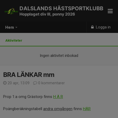
DALSLANDS HÄSTSPORTKLUBB
Hopplaget div III, ponny 2026
Logga in
Hem
Aktiviteter
Ingen aktivitet inbokad
BRA LÄNKAR mm
20 apr, 13:09
0 kommentarer
Prop 1:a omg Grästorp finns
H Ä R
Poängberäkningstabell
andra omgången
finns
HÄR