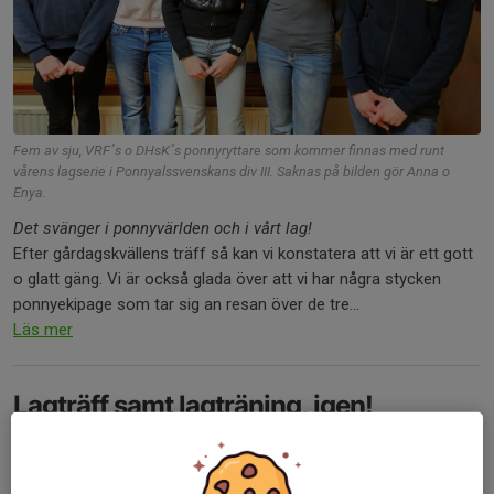
Fem av sju, VRF´s o DHsK´s ponnyryttare som kommer finnas med runt
vårens lagserie i Ponnyalssvenskans div III. Saknas på bilden gör Anna o
Enya.
Det svänger i ponnyvärlden och i vårt lag!
Efter gårdagskvällens träff så kan vi konstatera att vi är ett gott
o glatt gäng. Vi är också glada över att vi har några stycken
ponnyekipage som tar sig an resan över de tre...
Läs mer
Lagträff samt lagträning, igen!
8 apr, 12:45
1 kommentar
Eftersom vi ställde in vår
lagträning med AWK
på annandagen