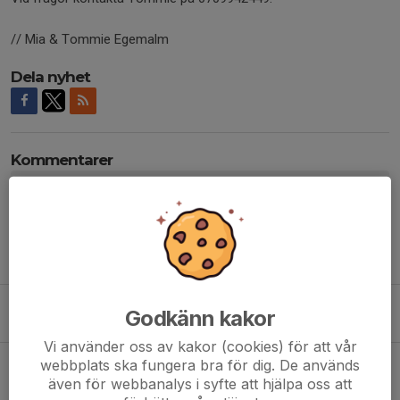
// Mia & Tommie Egemalm
Dela nyhet
Kommentarer
Tidigare nyheter
Upplandscup MTB på Börstilsbanan 4 juni
Godkänn kakor
27 maj, 20:21
0
Vi använder oss av kakor (cookies) för att vår
Barn- och ungdomsträning inställd.
webbplats ska fungera bra för dig. De används
även för webbanalys i syfte att hjälpa oss att
13 maj, 12:24
0