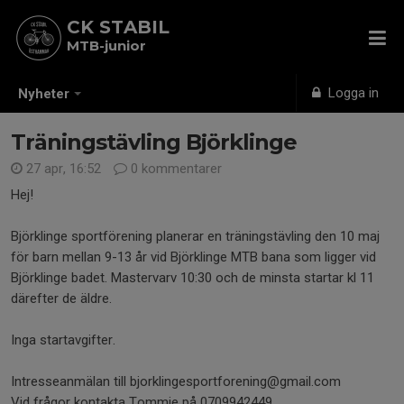
CK STABIL
MTB-junior
Logga in
Nyheter
Träningstävling Björklinge
27 apr, 16:52
0 kommentarer
Hej!
Björklinge sportförening planerar en träningstävling den 10 maj
för barn mellan 9-13 år vid Björklinge MTB bana som ligger vid
Björklinge badet. Mastervarv 10:30 och de minsta startar kl 11
därefter de äldre.
Inga startavgifter.
Intresseanmälan till bjorklingesportforening@gmail.com
Vid frågor kontakta Tommie på 0709942449.