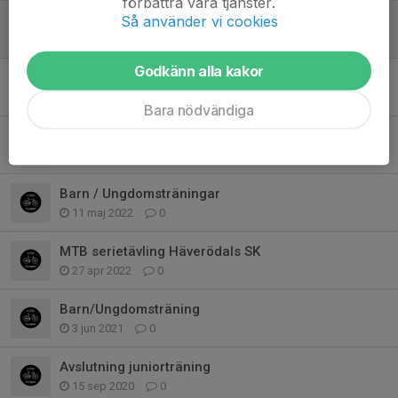
förbättra våra tjänster.
Så använder vi cookies
Träningstävling Björklinge
27 apr, 16:52
0
Godkänn alla kakor
Barn / ungdomsträningar
14 apr, 19:01
2
Bara nödvändiga
Barn / Ungrdomsträningar
3 maj 2025
0
Barn / Ungdomsträningar
11 maj 2022
0
MTB serietävling Häverödals SK
27 apr 2022
0
Barn/Ungdomsträning
3 jun 2021
0
Avslutning juniorträning
15 sep 2020
0