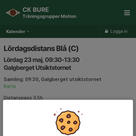
CK BURE
Träningsgrupper Motion
Logga in
Kalender
Lördagsdistans Blå (C)
Lördag 23 maj, 09:30-13:30
Galgberget Utsiktstornet
Samling: 09:30, Galgberget utsiktstornet
Karta
Distanspass 3,5h
Vi kör ut till starten av klubbtävlingen, kör med ett varv
och sedan kör vi en tur norrut och kommer tillbaka till
Steninge kyrka för att förhoppningsvis hinna se
målgången och ev kanske det finns en glass till oss.
Vill man skarva på kan man göra det efter detta.