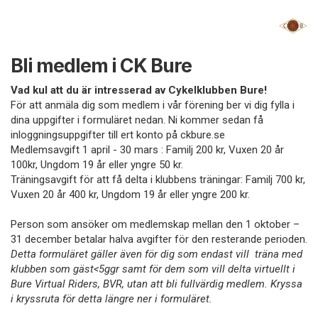
Bli medlem i CK Bure
Vad kul att du är intresserad av Cykelklubben Bure!
För att anmäla dig som medlem i vår förening ber vi dig fylla i
dina uppgifter i formuläret nedan. Ni kommer sedan få
inloggningsuppgifter till ert konto på ckbure.se
Medlemsavgift 1 april - 30 mars​ : Familj 200 kr​, Vuxen 20 år
100kr​, Ungdom 19 år eller yngre 50 kr​.
Träningsavgift för att få delta i klubbens träningar: Familj 700 kr,
Vuxen 20 år 400 kr​, Ungdom 19 år eller yngre 200 kr​.
Person som ansöker om medlemskap mellan den 1 oktober –
31 december betalar halva avgifter för den resterande perioden.
Detta formuläret gäller även för dig som endast vill träna med
klubben som gäst<5ggr samt för dem som vill delta virtuellt i
Bure Virtual Riders, BVR, utan att bli fullvärdig medlem. Kryssa
i kryssruta för detta längre ner i formuläret.